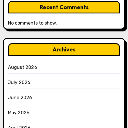
Recent Comments
No comments to show.
Archives
August 2026
July 2026
June 2026
May 2026
April 2026