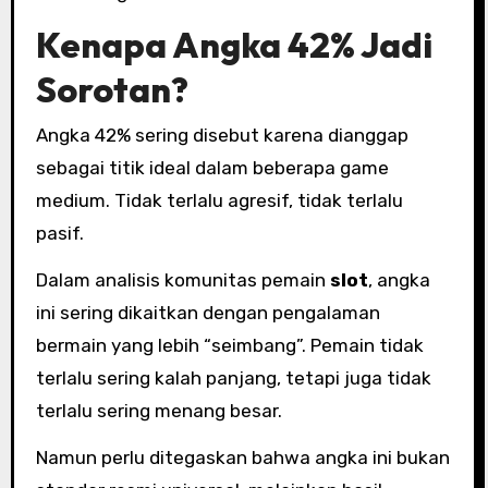
Kenapa Angka 42% Jadi
Sorotan?
Angka 42% sering disebut karena dianggap
sebagai titik ideal dalam beberapa game
medium. Tidak terlalu agresif, tidak terlalu
pasif.
Dalam analisis komunitas pemain
slot
, angka
ini sering dikaitkan dengan pengalaman
bermain yang lebih “seimbang”. Pemain tidak
terlalu sering kalah panjang, tetapi juga tidak
terlalu sering menang besar.
Namun perlu ditegaskan bahwa angka ini bukan