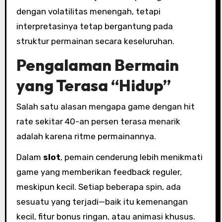
dengan volatilitas menengah, tetapi
interpretasinya tetap bergantung pada
struktur permainan secara keseluruhan.
Pengalaman Bermain
yang Terasa “Hidup”
Salah satu alasan mengapa game dengan hit
rate sekitar 40-an persen terasa menarik
adalah karena ritme permainannya.
Dalam
slot
, pemain cenderung lebih menikmati
game yang memberikan feedback reguler,
meskipun kecil. Setiap beberapa spin, ada
sesuatu yang terjadi—baik itu kemenangan
kecil, fitur bonus ringan, atau animasi khusus.