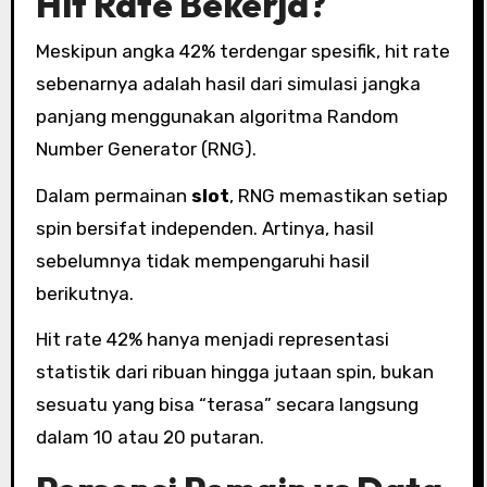
Hit Rate Bekerja?
Meskipun angka 42% terdengar spesifik, hit rate
sebenarnya adalah hasil dari simulasi jangka
panjang menggunakan algoritma Random
Number Generator (RNG).
Dalam permainan
slot
, RNG memastikan setiap
spin bersifat independen. Artinya, hasil
sebelumnya tidak mempengaruhi hasil
berikutnya.
Hit rate 42% hanya menjadi representasi
statistik dari ribuan hingga jutaan spin, bukan
sesuatu yang bisa “terasa” secara langsung
dalam 10 atau 20 putaran.