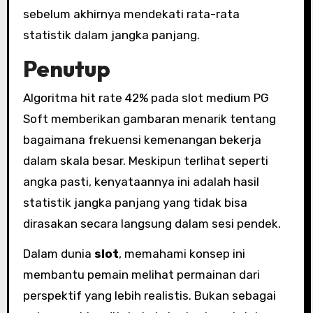
sebelum akhirnya mendekati rata-rata
statistik dalam jangka panjang.
Penutup
Algoritma hit rate 42% pada slot medium PG
Soft memberikan gambaran menarik tentang
bagaimana frekuensi kemenangan bekerja
dalam skala besar. Meskipun terlihat seperti
angka pasti, kenyataannya ini adalah hasil
statistik jangka panjang yang tidak bisa
dirasakan secara langsung dalam sesi pendek.
Dalam dunia
slot
, memahami konsep ini
membantu pemain melihat permainan dari
perspektif yang lebih realistis. Bukan sebagai