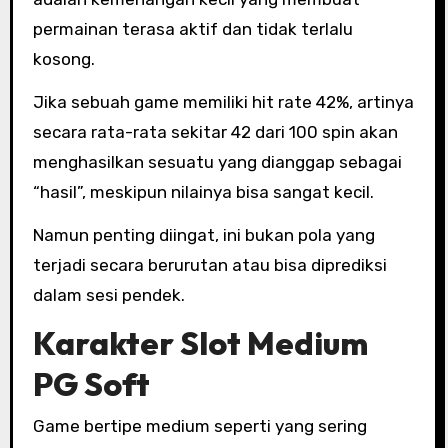
permainan terasa aktif dan tidak terlalu
kosong.
Jika sebuah game memiliki hit rate 42%, artinya
secara rata-rata sekitar 42 dari 100 spin akan
menghasilkan sesuatu yang dianggap sebagai
“hasil”, meskipun nilainya bisa sangat kecil.
Namun penting diingat, ini bukan pola yang
terjadi secara berurutan atau bisa diprediksi
dalam sesi pendek.
Karakter Slot Medium
PG Soft
Game bertipe medium seperti yang sering