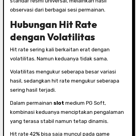
standar resmi universal, melainkan hasil
observasi dari berbagai sesi permainan.
Hubungan Hit Rate
dengan Volatilitas
Hit rate sering kali berkaitan erat dengan
volatilitas. Namun keduanya tidak sama.
Volatilitas mengukur seberapa besar variasi
hasil, sedangkan hit rate mengukur seberapa
sering hasil terjadi.
Dalam permainan
slot
medium PG Soft,
kombinasi keduanya menciptakan pengalaman
yang terasa stabil namun tetap dinamis.
Hit rate 42% bisa saja muncul pada game