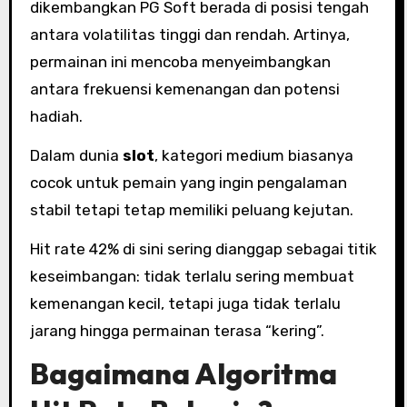
dikembangkan PG Soft berada di posisi tengah
antara volatilitas tinggi dan rendah. Artinya,
permainan ini mencoba menyeimbangkan
antara frekuensi kemenangan dan potensi
hadiah.
Dalam dunia
slot
, kategori medium biasanya
cocok untuk pemain yang ingin pengalaman
stabil tetapi tetap memiliki peluang kejutan.
Hit rate 42% di sini sering dianggap sebagai titik
keseimbangan: tidak terlalu sering membuat
kemenangan kecil, tetapi juga tidak terlalu
jarang hingga permainan terasa “kering”.
Bagaimana Algoritma