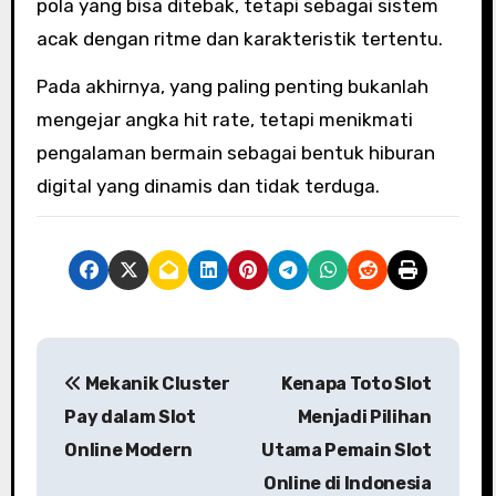
pola yang bisa ditebak, tetapi sebagai sistem
acak dengan ritme dan karakteristik tertentu.
Pada akhirnya, yang paling penting bukanlah
mengejar angka hit rate, tetapi menikmati
pengalaman bermain sebagai bentuk hiburan
digital yang dinamis dan tidak terduga.
P
Mekanik Cluster
Kenapa Toto Slot
o
Pay dalam Slot
Menjadi Pilihan
s
Online Modern
Utama Pemain Slot
Online di Indonesia
t