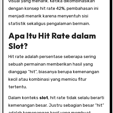
visual yang menarik. Ketika dikombinasikan
dengan konsep hit rate 42%, pembahasan ini
menjadi menarik karena menyentuh sisi
statistik sekaligus pengalaman bermain.
Apa Itu Hit Rate dalam
Slot?
Hit rate adalah persentase seberapa sering
sebuah permainan memberikan hasil yang
dianggap “hit”, biasanya berupa kemenangan
kecil atau kombinasi yang memicu fitur
tertentu.
Dalam konteks
slot
, hit rate tidak selalu berarti
kemenangan besar. Justru sebagian besar “hit”
adalah kemenangan kecil yang membuat