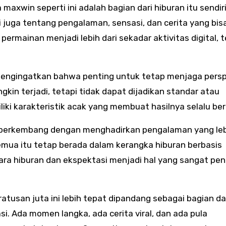
xwin seperti ini adalah bagian dari hiburan itu sendiri
 juga tentang pengalaman, sensasi, dan cerita yang bis
 permainan menjadi lebih dari sekadar aktivitas digital, t
 mengingatkan bahwa penting untuk tetap menjaga persp
in terjadi, tetapi tidak dapat dijadikan standar atau
iki karakteristik acak yang membuat hasilnya selalu be
us berkembang dengan menghadirkan pengalaman yang le
semua itu tetap berada dalam kerangka hiburan berbasis
ara hiburan dan ekspektasi menjadi hal yang sangat pen
atusan juta ini lebih tepat dipandang sebagai bagian da
si. Ada momen langka, ada cerita viral, dan ada pula