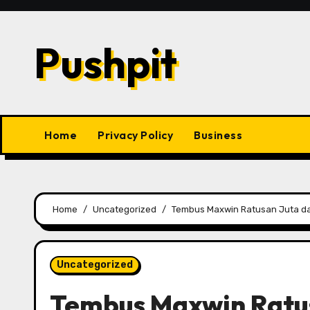
Skip
to
Pushpit
content
Home
Privacy Policy
Business
Home
Uncategorized
Tembus Maxwin Ratusan Juta dari
Uncategorized
Tembus Maxwin Ratusa