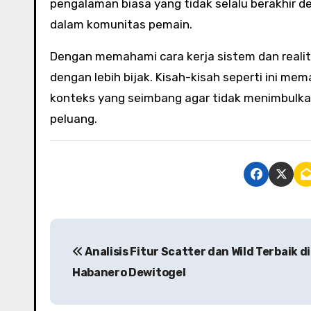
pengalaman biasa yang tidak selalu berakhir 
dalam komunitas pemain.
Dengan memahami cara kerja sistem dan realit
dengan lebih bijak. Kisah-kisah seperti ini mem
konteks yang seimbang agar tidak menimbulkan
peluang.
P
Analisis Fitur Scatter dan Wild Terbaik di
o
Habanero Dewitogel
s