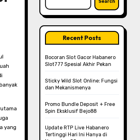
Search
Recent Posts
Bocoran Slot Gacor Habanero
Slot777 Spesial Akhir Pekan
buah
di
Sticky Wild Slot Online: Fungsi
 banyak
dan Mekanismenya
Promo Bundle Deposit + Free
erutama
Spin Eksklusif Bejo88
juga
ta yang
Update RTP Live Habanero
Tertinggi Hari Ini Hanya di