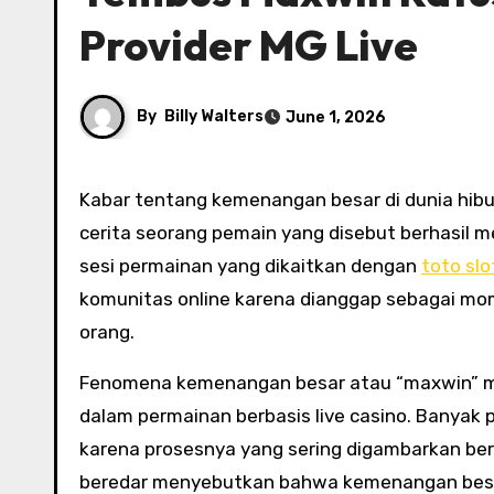
Provider MG Live
By
Billy Walters
June 1, 2026
Kabar tentang kemenangan besar di dunia hiburan digital kembali ramai diperbincangkan setelah muncul
cerita seorang pemain yang disebut berhasil 
sesi permainan yang dikaitkan dengan
toto slo
komunitas online karena dianggap sebagai mom
orang.
Fenomena kemenangan besar atau “maxwin” me
dalam permainan berbasis live casino. Banyak 
karena prosesnya yang sering digambarkan berl
beredar menyebutkan bahwa kemenangan besar 